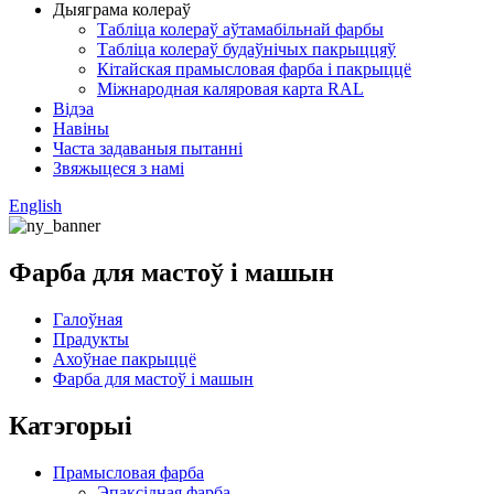
Дыяграма колераў
Табліца колераў аўтамабільнай фарбы
Табліца колераў будаўнічых пакрыццяў
Кітайская прамысловая фарба і пакрыццё
Міжнародная каляровая карта RAL
Відэа
Навіны
Часта задаваныя пытанні
Звяжыцеся з намі
English
Фарба для мастоў і машын
Галоўная
Прадукты
Ахоўнае пакрыццё
Фарба для мастоў і машын
Катэгорыі
Прамысловая фарба
Эпаксідная фарба