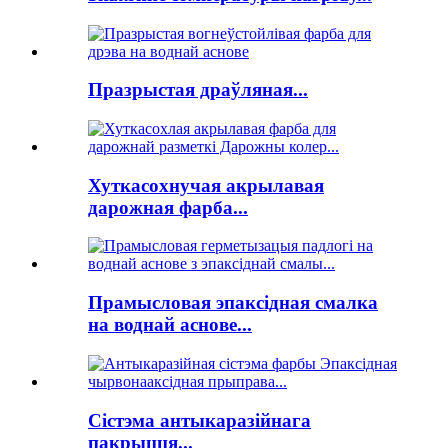
Празрыстая драўляная...
Хуткасохнучая акрылавая
дарожная фарба...
Прамысловая эпаксідная смалка
на воднай аснове...
Сістэма антыкаразійнага
пакрыцця...