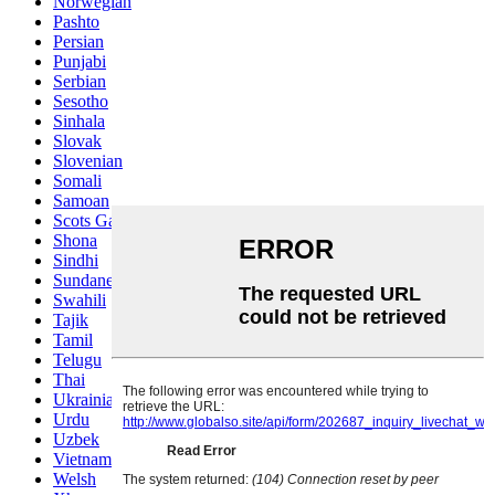
Norwegian
Pashto
Persian
Punjabi
Serbian
Sesotho
Sinhala
Slovak
Slovenian
Somali
Samoan
Scots Gaelic
Shona
Sindhi
Sundanese
Swahili
Tajik
Tamil
Telugu
Thai
Ukrainian
Urdu
Uzbek
Vietnamese
Welsh