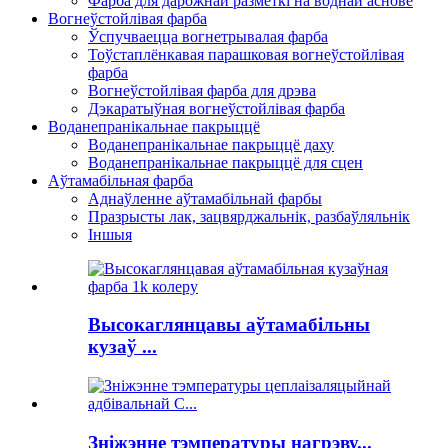
Фарба для дарожнай разметкі на воднай аснове
Вогнеўстойлівая фарба
Ўспучваецца вогнетрывалая фарба
Тоўстаплёнкавая парашковая вогнеўстойлівая
фарба
Вогнеўстойлівая фарба для дрэва
Дэкаратыўная вогнеўстойлівая фарба
Воданепранікальнае пакрыццё
Воданепранікальнае пакрыццё даху
Воданепранікальнае пакрыццё для сцен
Аўтамабільная фарба
Аднаўленне аўтамабільнай фарбы
Празрысты лак, зацвярджальнік, разбаўляльнік
Іншыя
Высокаглянцавы аўтамабільны
кузаў ...
Зніжэнне тэмпературы нагрэву...