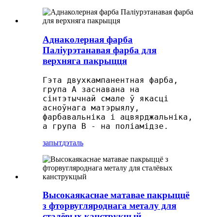
Аднаколерная фарба
Паліурэтанавая фарба для
верхняга пакрыцця
Гэта двухкампанентная фарба,
група А заснавана на
сінтэтычнай смале ў якасці
асноўнага матэрыялу,
фарбавальніка і ацвярджальніка,
а група В - на поліамідзе.
запыт
дэталь
Высокаякаснае матавае пакрыццё
з фторвугляроднага металу для
сталёвых канструкцый