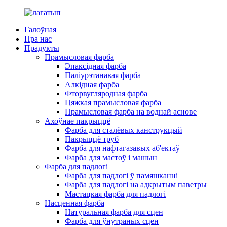
Галоўная
Пра нас
Прадукты
Прамысловая фарба
Эпаксідная фарба
Паліурэтанавая фарба
Алкідная фарба
Фторвугляродная фарба
Цяжкая прамысловая фарба
Прамысловая фарба на воднай аснове
Ахоўнае пакрыццё
Фарба для сталёвых канструкцый
Пакрыццё труб
Фарба для нафтагазавых аб'ектаў
Фарба для мастоў і машын
Фарба для падлогі
Фарба для падлогі ў памяшканні
Фарба для падлогі на адкрытым паветры
Мастацкая фарба для падлогі
Насценная фарба
Натуральная фарба для сцен
Фарба для ўнутраных сцен