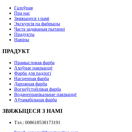
Галоўная
Пра нас
Звяжыцеся з намі
Экскурсія па фабрыцы
Часта задаваныя пытанні
Прадукты
Навіны
ПРАДУКТ
Прамысловая фарба
Ахоўнае пакрыццё
Фарба для падлогі
Насценная фарба
Дарожная фарба
Вогнеўстойлівая фарба
Воданепранікальнае пакрыццё
Аўтамабільная фарба
ЗВЯЖЫЦЕСЯ З НАМІ
Тэл.: 008618538173191