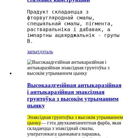
Прадукт складаецца з
фторвугляроднай смалы,
спецыяльнай смалы, пігмента,
растваральніка і дабавак, а
імпартны ацвярджальнік - групы
B.
запыт
дэталь
Высокаадгезійная антыкаразійная
і антыкаразійная эпаксідная
грунтоўка з высокім утрыманнем
цынку
Эпаксідная грунтоўка з высокім утрыманнем
цынку
— гэта двухкампанентная фарба, якая
складаецца з эпаксіднай смалы,
ультратонкага цынкавага парашка,