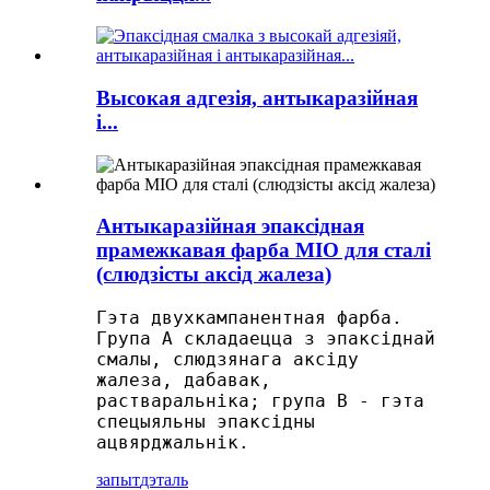
Высокая адгезія, антыкаразійная
і...
Антыкаразійная эпаксідная
прамежкавая фарба MIO для сталі
(слюдзісты аксід жалеза)
Гэта двухкампанентная фарба.
Група А складаецца з эпаксіднай
смалы, слюдзянага аксіду
жалеза, дабавак,
растваральніка; група В - гэта
спецыяльны эпаксідны
ацвярджальнік.
запыт
дэталь