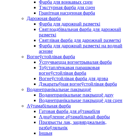
Фарба для вонкавых сцен
Тэкстурная фарба для сцен
Гранітная насценная фарба
Дарожная фарба
Фарба для дарожнай разметкі
Святлоадбівальная фарба для дарожнай
разметкі
Святлівая фарба для дарожнай разметкі
Фарба для дарожнай разметкі на воднай
аснове
Вогнеўстойлівая фарба
Ўспучваецца вогнетрывалая фарба
Тоўстаплёнкавая парашковая
вогнеўстойлівая фарба
Вогнеўстойлівая фарба для дрэва
Дэкаратыўная вогнеўстойлівая фарба
Воданепранікальнае пакрыццё
Воданепранікальнае пакрыццё даху
Воданепранікальнае пакрыццё для сцен
Аўтамабільная фарба
Гатовая фарба для аўтамабіля
Аднаўленне аўтамабільнай фарбы
Празрысты лак, зацвярджальнік,
разбаўляльнік
Іншыя