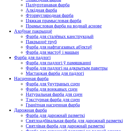
Паліурэтанавая фарба
Алкідная фарба
Фторвугляродная фарба
Цяжкая прамысловая фарба
Прамысловая фарба на воднай аснове
Ахоўнае пакрыццё
Фарба для сталёвых канструкцый
Пакрыццё труб
Фарба для нафтагазавых аб'ектаў
Фарба для мастоў і машын
Фарба для падлогі
Фарба для падлогі ў памяшканні
Фарба для падлогі на адкрытым паветры
Мастацкая фарба для падлогі
Насценная фарба
Фарба для ўнутраных сцен
Фарба для вонкавых сцен
Натуральная фарба для сцен
Тэкстурная фарба для сцен
Гранітная насценная фарба
Дарожная фарба
Фарба для дарожнай разметкі
Святлоадбівальная фарба для дарожнай разметкі
Святлівая фарба для дарожнай разметкі