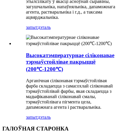
этылсілікату ў якасці асноўнай сыравіны,
загушчальніка, напаўняльніка, дапаможнага
агента, растваральніка і г.д., а таксама
ацвярджальніка.
запыт
дэталь
Высокатэмпературнае сіліконавае
тэрмаўстойлівае пакрыццё
(200℃-1200℃)
Арганічная сіліконавая тэрмаўстойлівая
фарба складаецца з самасохлай сіліконавай
тэрмаўстойлівай фарбы, якая складаецца з
мадыфікаванай сіліконавай смалы,
тэрмаўстойлівага пігмента цела,
дапаможнага агента і растваральніка.
запыт
дэталь
ГАЛОЎНАЯ СТАРОНКА