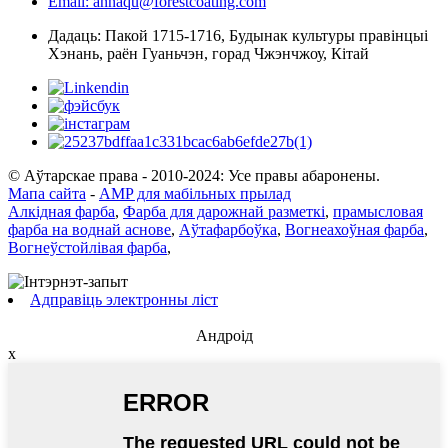
Email: annaqu@forestcoating.com
Дадаць: Пакой 1715-1716, Будынак культуры правінцыі
Хэнань, раён Гуаньчэн, горад Чжэнчжоу, Кітай
© Аўтарскае права - 2010-2024: Усе правы абаронены.
Мапа сайта
-
AMP для мабільных прылад
Алкідная фарба
,
Фарба для дарожнай разметкі
,
прамысловая
фарба на воднай аснове
,
Аўтафарбоўка
,
Вогнеахоўная фарба
,
Вогнеўстойлівая фарба
,
Адправіць электронны ліст
Андроід
x