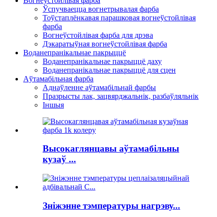
Вогнеўстойлівая фарба
Ўспучваецца вогнетрывалая фарба
Тоўстаплёнкавая парашковая вогнеўстойлівая
фарба
Вогнеўстойлівая фарба для дрэва
Дэкаратыўная вогнеўстойлівая фарба
Воданепранікальнае пакрыццё
Воданепранікальнае пакрыццё даху
Воданепранікальнае пакрыццё для сцен
Аўтамабільная фарба
Аднаўленне аўтамабільнай фарбы
Празрысты лак, зацвярджальнік, разбаўляльнік
Іншыя
Высокаглянцавы аўтамабільны
кузаў ...
Зніжэнне тэмпературы нагрэву...