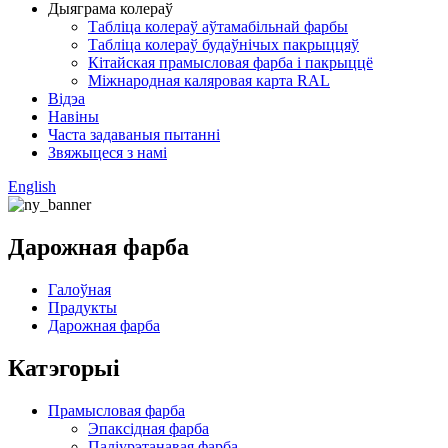
Дыяграма колераў
Табліца колераў аўтамабільнай фарбы
Табліца колераў будаўнічых пакрыццяў
Кітайская прамысловая фарба і пакрыццё
Міжнародная каляровая карта RAL
Відэа
Навіны
Часта задаваныя пытанні
Звяжыцеся з намі
English
Дарожная фарба
Галоўная
Прадукты
Дарожная фарба
Катэгорыі
Прамысловая фарба
Эпаксідная фарба
Паліурэтанавая фарба