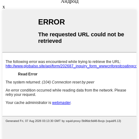
Андроід
x