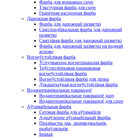
Фарба для вонкавых сцен
Тэкстурная фарба для сцен
Гранітная насценная фарба
Дарожная фарба
Фарба для дарожнай разметкі
Святлоадбівальная фарба для дарожнай
разметкі
Святлівая фарба для дарожнай разметкі
Фарба для дарожнай разметкі на воднай
аснове
Вогнеўстойлівая фарба
Ўспучваецца вогнетрывалая фарба
Тоўстаплёнкавая парашковая
вогнеўстойлівая фарба
Вогнеўстойлівая фарба для дрэва
Дэкаратыўная вогнеўстойлівая фарба
Воданепранікальнае пакрыццё
Воданепранікальнае пакрыццё даху
Воданепранікальнае пакрыццё для сцен
Аўтамабільная фарба
Гатовая фарба для аўтамабіля
Аднаўленне аўтамабільнай фарбы
Празрысты лак, зацвярджальнік,
разбаўляльнік
Іншыя