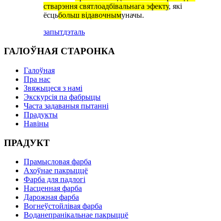
стварэння святлоадбівальнага эфекту
, які
ёсць
больш відавочным
уначы.
запыт
дэталь
ГАЛОЎНАЯ СТАРОНКА
Галоўная
Пра нас
Звяжыцеся з намі
Экскурсія па фабрыцы
Часта задаваныя пытанні
Прадукты
Навіны
ПРАДУКТ
Прамысловая фарба
Ахоўнае пакрыццё
Фарба для падлогі
Насценная фарба
Дарожная фарба
Вогнеўстойлівая фарба
Воданепранікальнае пакрыццё