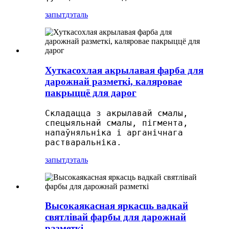
запыт
дэталь
Хуткасохлая акрылавая фарба для
дарожнай разметкі, каляровае
пакрыццё для дарог
Складацца з акрылавай смалы,
спецыяльнай смалы, пігмента,
напаўняльніка і арганічнага
растваральніка.
запыт
дэталь
Высокаякасная яркасць вадкай
святлівай фарбы для дарожнай
разметкі