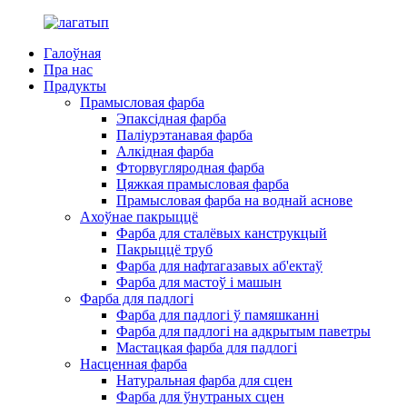
Галоўная
Пра нас
Прадукты
Прамысловая фарба
Эпаксідная фарба
Паліурэтанавая фарба
Алкідная фарба
Фторвугляродная фарба
Цяжкая прамысловая фарба
Прамысловая фарба на воднай аснове
Ахоўнае пакрыццё
Фарба для сталёвых канструкцый
Пакрыццё труб
Фарба для нафтагазавых аб'ектаў
Фарба для мастоў і машын
Фарба для падлогі
Фарба для падлогі ў памяшканні
Фарба для падлогі на адкрытым паветры
Мастацкая фарба для падлогі
Насценная фарба
Натуральная фарба для сцен
Фарба для ўнутраных сцен