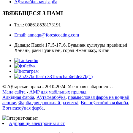
Аўтамабільная фарба
ЗВЯЖЫЦЕСЯ З НАМІ
Тэл.: 008618538173191
Email: annaqu@forestcoating.com
Дадаць: Пакой 1715-1716, Будынак культуры правінцыі
Хэнань, раён Гуаньчэн, горад Чжэнчжоу, Кітай
© Аўтарскае права - 2010-2024: Усе правы абаронены.
Мапа сайта
-
AMP для мабільных прылад
Алкідная фарба
,
Аўтафарбоўка
,
прамысловая фарба на воднай
аснове
,
Фарба для дарожнай разметкі
,
Вогнеўстойлівая фарба
,
Вогнеахоўная фарба
,
Адправіць электронны ліст