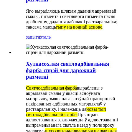
Яго вырабляюць шляхам дадання акрылавай
смалы, пігмента і светлявога пігмента пасля
драбнення, дадання дабавак і растваральніка;
таксама маюць
тыпу на воднай аснове
.
запыт
дэталь
Хуткасохлая святлоадбівальная
фарба-спрэй для дарожнай
разметкі
Святлоадбівальная фарба
выраблены з
акрылавай смалы ў якасці асноўнага
матэрыялу, змяшанага з пэўнай прапорцыяй
накіраваных адбівальных матэрыялаў у
растваральніку, і належыць да
новы тып
святлоадбівальнай фарбы
Прынцып
адлюстравання заключаецца ў адлюстраванні
выпраменьванага святла назад у поле зроку
чалавека.
праз святлоадбівальныя шарыкі для