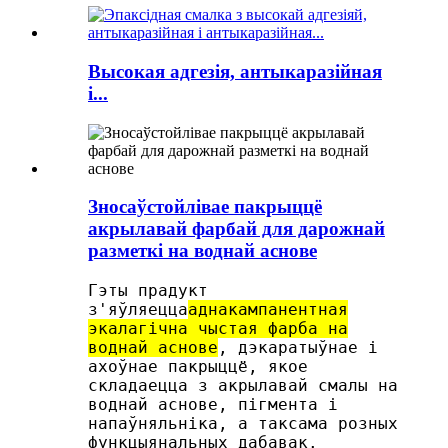
Высокая адгезія, антыкаразійная
і...
Зносаўстойлівае пакрыццё
акрылавай фарбай для дарожнай
разметкі на воднай аснове
Гэты прадукт
з'яўляецца
аднакампанентная
экалагічна чыстая фарба на
воднай аснове
, дэкаратыўнае і
ахоўнае пакрыццё, якое
складаецца з акрылавай смалы на
воднай аснове, пігмента і
напаўняльніка, а таксама розных
функцыянальных дабавак.