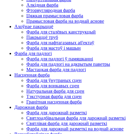
Алкідная фарба
Фторвугляродная фарба
Цяжкая прамысловая фарба
Прамысловая фарба на воднай аснове
Ахоўнае пакрыццё
Фарба для сталёвых канструкцый
Пакрыццё труб
Фарба для нафтагазавых аб'ектаў
Фарба для мастоў і машын
Фарба для падлогі
Фарба для падлогі ў памяшканні
Фарба для падлогі на адкрытым паветры
Мастацкая фарба для падлогі
Насценная фарба
Фарба для ўнутраных сцен
Фарба для вонкавых сцен
Натуральная фарба для сцен
Тэкстурная фарба для сцен
Гранітная насценная фарба
Дарожная фарба
Фарба для дарожнай разметкі
Святлоадбівальная фарба для дарожнай разметкі
Святлівая фарба для дарожнай разметкі
Фарба для дарожнай разметкі на воднай аснове