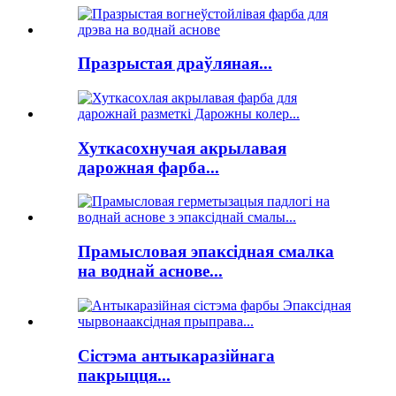
Празрыстая драўляная...
Хуткасохнучая акрылавая
дарожная фарба...
Прамысловая эпаксідная смалка
на воднай аснове...
Сістэма антыкаразійнага
пакрыцця...