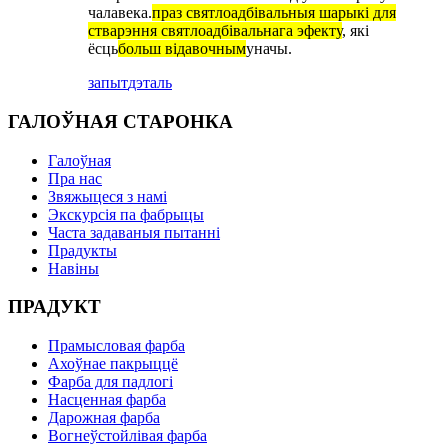
чалавека.
праз святлоадбівальныя шарыкі для
стварэння святлоадбівальнага эфекту
, які
ёсць
больш відавочным
уначы.
запыт
дэталь
ГАЛОЎНАЯ СТАРОНКА
Галоўная
Пра нас
Звяжыцеся з намі
Экскурсія па фабрыцы
Часта задаваныя пытанні
Прадукты
Навіны
ПРАДУКТ
Прамысловая фарба
Ахоўнае пакрыццё
Фарба для падлогі
Насценная фарба
Дарожная фарба
Вогнеўстойлівая фарба