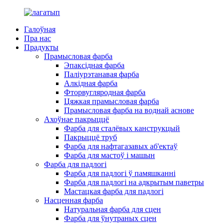
Галоўная
Пра нас
Прадукты
Прамысловая фарба
Эпаксідная фарба
Паліурэтанавая фарба
Алкідная фарба
Фторвугляродная фарба
Цяжкая прамысловая фарба
Прамысловая фарба на воднай аснове
Ахоўнае пакрыццё
Фарба для сталёвых канструкцый
Пакрыццё труб
Фарба для нафтагазавых аб'ектаў
Фарба для мастоў і машын
Фарба для падлогі
Фарба для падлогі ў памяшканні
Фарба для падлогі на адкрытым паветры
Мастацкая фарба для падлогі
Насценная фарба
Натуральная фарба для сцен
Фарба для ўнутраных сцен