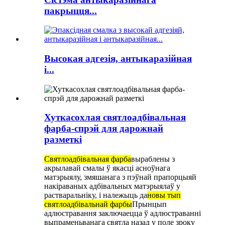
пакрыцця...
Высокая адгезія, антыкаразійная
і...
Хуткасохлая святлоадбівальная
фарба-спрэй для дарожнай
разметкі
Святлоадбівальная фарба
выраблены з
акрылавай смалы ў якасці асноўнага
матэрыялу, змяшанага з пэўнай прапорцыяй
накіраваных адбівальных матэрыялаў у
растваральніку, і належыць да
новы тып
святлоадбівальнай фарбы
Прынцып
адлюстравання заключаецца ў адлюстраванні
выпраменьванага святла назад у поле зроку