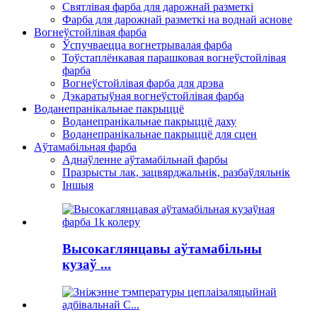
Святлівая фарба для дарожнай разметкі
Фарба для дарожнай разметкі на воднай аснове
Вогнеўстойлівая фарба
Ўспучваецца вогнетрывалая фарба
Тоўстаплёнкавая парашковая вогнеўстойлівая
фарба
Вогнеўстойлівая фарба для дрэва
Дэкаратыўная вогнеўстойлівая фарба
Воданепранікальнае пакрыццё
Воданепранікальнае пакрыццё даху
Воданепранікальнае пакрыццё для сцен
Аўтамабільная фарба
Аднаўленне аўтамабільнай фарбы
Празрысты лак, зацвярджальнік, разбаўляльнік
Іншыя
Высокаглянцавы аўтамабільны
кузаў ...