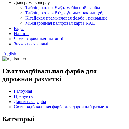
Дыяграма колераў
Табліца колераў аўтамабільнай фарбы
Табліца колераў будаўнічых пакрыццяў
Кітайская прамысловая фарба і пакрыццё
Міжнародная каляровая карта RAL
Відэа
Навіны
Часта задаваныя пытанні
Звяжыцеся з намі
English
Святлоадбівальная фарба для
дарожнай разметкі
Галоўная
Прадукты
Дарожная фарба
Святлоадбівальная фарба для дарожнай разметкі
Катэгорыі