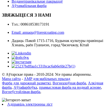
Воданепранікальнае пакрыццё
Аўтамабільная фарба
ЗВЯЖЫЦЕСЯ З НАМІ
Тэл.: 008618538173191
Email: annaqu@forestcoating.com
Дадаць: Пакой 1715-1716, Будынак культуры правінцыі
Хэнань, раён Гуаньчэн, горад Чжэнчжоу, Кітай
© Аўтарскае права - 2010-2024: Усе правы абаронены.
Мапа сайта
-
AMP для мабільных прылад
Фарба для дарожнай разметкі
,
Вогнеахоўная фарба
,
Алкідная
фарба
,
Аўтафарбоўка
,
прамысловая фарба на воднай аснове
,
Вогнеўстойлівая фарба
,
Адправіць электронны ліст