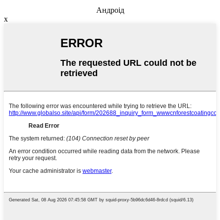
Андроід
x