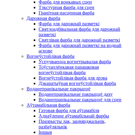
Фарба для вонкавых сцен
Тэкстурная фарба для сцен
Гранітная насценная фарба
Дарожная фарба
Фарба для дарожнай разметкі
Святлоадбівальная фарба для дарожнай
разметкі
Святлівая фарба для дарожнай разметкі
Фарба для дарожнай разметкі на воднай
аснове
Вогнеўстойлівая фарба
Ўспучваецца вогнетрывалая фарба
Тоўстаплёнкавая парашковая
вогнеўстойлівая фарба
Вогнеўстойлівая фарба для дрэва
Дэкаратыўная вогнеўстойлівая фарба
Воданепранікальнае пакрыццё
Воданепранікальнае пакрыццё даху
Воданепранікальнае пакрыццё для сцен
Аўтамабільная фарба
Гатовая фарба для аўтамабіля
Аднаўленне аўтамабільнай фарбы
Празрысты лак, зацвярджальнік,
разбаўляльнік
Іншыя