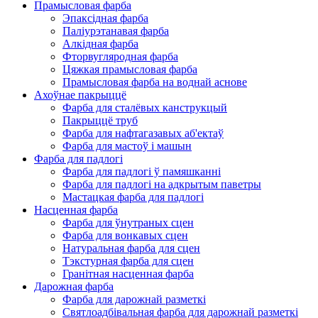
Прамысловая фарба
Эпаксідная фарба
Паліурэтанавая фарба
Алкідная фарба
Фторвугляродная фарба
Цяжкая прамысловая фарба
Прамысловая фарба на воднай аснове
Ахоўнае пакрыццё
Фарба для сталёвых канструкцый
Пакрыццё труб
Фарба для нафтагазавых аб'ектаў
Фарба для мастоў і машын
Фарба для падлогі
Фарба для падлогі ў памяшканні
Фарба для падлогі на адкрытым паветры
Мастацкая фарба для падлогі
Насценная фарба
Фарба для ўнутраных сцен
Фарба для вонкавых сцен
Натуральная фарба для сцен
Тэкстурная фарба для сцен
Гранітная насценная фарба
Дарожная фарба
Фарба для дарожнай разметкі
Святлоадбівальная фарба для дарожнай разметкі