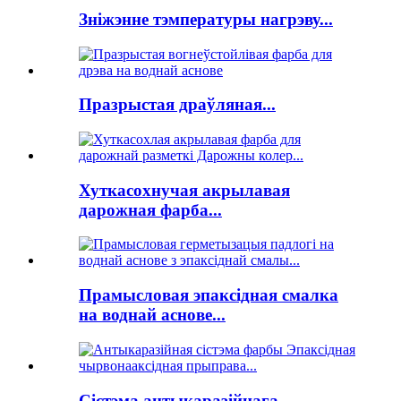
Зніжэнне тэмпературы нагрэву...
Празрыстая драўляная...
Хуткасохнучая акрылавая
дарожная фарба...
Прамысловая эпаксідная смалка
на воднай аснове...
Сістэма антыкаразійнага