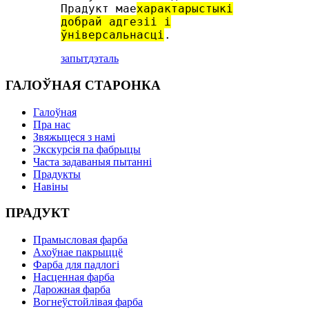
Прадукт мае
характарыстыкі
добрай адгезіі і
ўніверсальнасці
.
запыт
дэталь
ГАЛОЎНАЯ СТАРОНКА
Галоўная
Пра нас
Звяжыцеся з намі
Экскурсія па фабрыцы
Часта задаваныя пытанні
Прадукты
Навіны
ПРАДУКТ
Прамысловая фарба
Ахоўнае пакрыццё
Фарба для падлогі
Насценная фарба
Дарожная фарба
Вогнеўстойлівая фарба