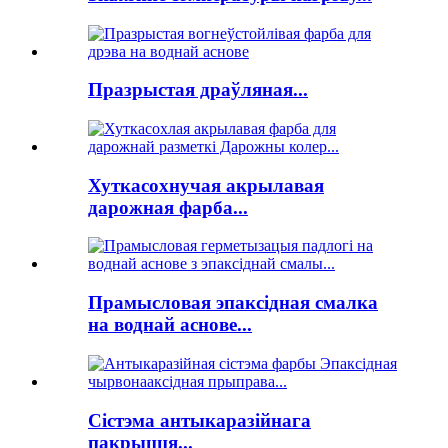
Празрыстая драўляная...
Хуткасохнучая акрылавая
дарожная фарба...
Прамысловая эпаксідная смалка
на воднай аснове...
Сістэма антыкаразійнага
пакрыцця...