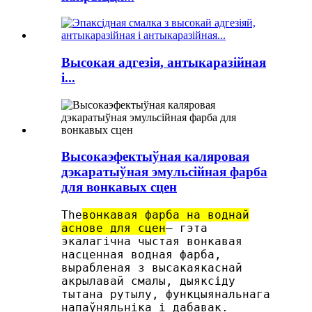
Высокая адгезія, антыкаразійная
і...
Высокаэфектыўная каляровая
дэкаратыўная эмульсійная фарба
для вонкавых сцен
The
вонкавая фарба на воднай
аснове для сцен
— гэта
экалагічна чыстая вонкавая
насценная водная фарба,
вырабленая з высакаякаснай
акрылавай смалы, дыяксіду
тытана рутылу, функцыянальнага
напаўняльніка і дабавак.