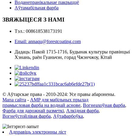
Воданепранікальнае пакрыццё
Аўтамабільная фарба
ЗВЯЖЫЦЕСЯ З НАМІ
Тэл.: 008618538173191
Email: annaqu@forestcoating.com
Дадаць: Пакой 1715-1716, Будынак культуры правінцыі
Хэнань, раён Гуаньчэн, горад Чжэнчжоу, Кітай
© Аўтарскае права - 2010-2024: Усе правы абаронены.
Мапа сайта
-
AMP для мабільных прылад
прамысловая фарба на воднай аснове
,
Вогнеахоўная фарба
,
Фарба для дарожнай разметкі
,
Алкідная фарба
,
Вогнеўстойлівая фарба
,
Аўтафарбоўка
,
Адправіць электронны ліст