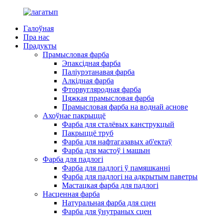
Галоўная
Пра нас
Прадукты
Прамысловая фарба
Эпаксідная фарба
Паліурэтанавая фарба
Алкідная фарба
Фторвугляродная фарба
Цяжкая прамысловая фарба
Прамысловая фарба на воднай аснове
Ахоўнае пакрыццё
Фарба для сталёвых канструкцый
Пакрыццё труб
Фарба для нафтагазавых аб'ектаў
Фарба для мастоў і машын
Фарба для падлогі
Фарба для падлогі ў памяшканні
Фарба для падлогі на адкрытым паветры
Мастацкая фарба для падлогі
Насценная фарба
Натуральная фарба для сцен
Фарба для ўнутраных сцен