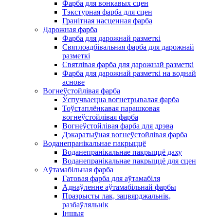
Фарба для вонкавых сцен
Тэкстурная фарба для сцен
Гранітная насценная фарба
Дарожная фарба
Фарба для дарожнай разметкі
Святлоадбівальная фарба для дарожнай
разметкі
Святлівая фарба для дарожнай разметкі
Фарба для дарожнай разметкі на воднай
аснове
Вогнеўстойлівая фарба
Ўспучваецца вогнетрывалая фарба
Тоўстаплёнкавая парашковая
вогнеўстойлівая фарба
Вогнеўстойлівая фарба для дрэва
Дэкаратыўная вогнеўстойлівая фарба
Воданепранікальнае пакрыццё
Воданепранікальнае пакрыццё даху
Воданепранікальнае пакрыццё для сцен
Аўтамабільная фарба
Гатовая фарба для аўтамабіля
Аднаўленне аўтамабільнай фарбы
Празрысты лак, зацвярджальнік,
разбаўляльнік
Іншыя