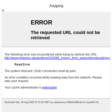
Андроід
x