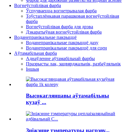
Фарба для дарожнай разметкі на воднай аснове
Вогнеўстойлівая фарба
Ўспучваецца вогнетрывалая фарба
Тоўстаплёнкавая парашковая вогнеўстойлівая
фарба
Вогнеўстойлівая фарба для дрэва
Дэкаратыўная вогнеўстойлівая фарба
Воданепранікальнае пакрыццё
Воданепранікальнае пакрыццё даху
Воданепранікальнае пакрыццё для сцен
Аўтамабільная фарба
Аднаўленне аўтамабільнай фарбы
Празрысты лак, зацвярджальнік, разбаўляльнік
Іншыя
Высокаглянцавы аўтамабільны
кузаў ...
Зніжэнне тэмпературы нагрэву...