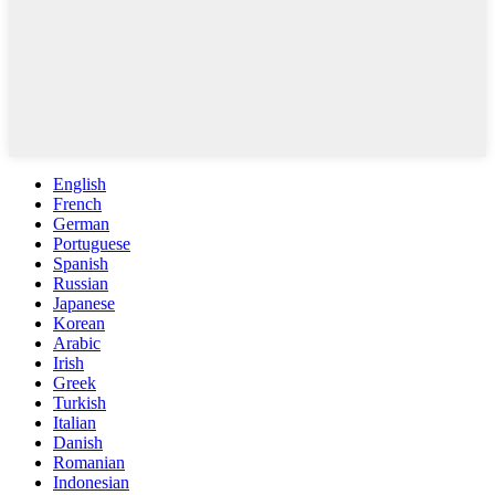
English
French
German
Portuguese
Spanish
Russian
Japanese
Korean
Arabic
Irish
Greek
Turkish
Italian
Danish
Romanian
Indonesian