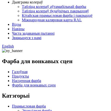
Дыяграма колераў
Табліца колераў аўтамабільнай фарбы
Табліца колераў будаўнічых пакрыццяў
Кітайская прамысловая фарба і пакрыццё
Міжнародная каляровая карта RAL
Відэа
Навіны
Часта задаваныя пытанні
Звяжыцеся з намі
English
Фарба для вонкавых сцен
Галоўная
Прадукты
Насценная фарба
Фарба для вонкавых сцен
Катэгорыі
Прамысловая фарба
Эпаксідная фарба