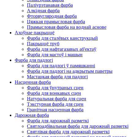
Паліурэтанавая фарба
Алкідная фарба
Фторвугляродная фарба
Цяжкая прамысловая фарба
Прамысловая фарба на воднай аснове
Ахоўнае пакрыццё
Фарба для сталёвых канструкцый
Пакрыццё труб
Фарба для нафтагазавых аб'ектаў
Фарба для мастоў і машын
Фарба для падлогі
Фарба для падлогі ў памяшканні
Фарба для падлогі на адкрытым паветры
Мастацкая фарба для падлогі
Насценная фарба
Фарба для ўнутраных сцен
Фарба для вонкавых сцен
Натуральная фарба для сцен
Тэкстурная фарба для сцен
Гранітная насценная фарба
Дарожная фарба
Фарба для дарожнай разметкі
Святлоадбівальная фарба для дарожнай разметкі
Святлівая фарба для дарожнай разметкі