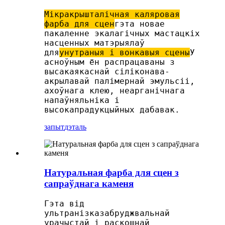
Мікракрышталічная каляровая
фарба для сцен
гэта новае
пакаленне экалагічных мастацкіх
насценных матэрыялаў
для
унутраныя і вонкавыя сцены
У
асноўным ён распрацаваны з
высакаякаснай сіліконава-
акрылавай палімернай эмульсіі,
ахоўнага клею, неарганічнага
напаўняльніка і
высокапрадукцыйных дабавак.
запыт
дэталь
Натуральная фарба для сцен з
сапраўднага каменя
Гэта від
ультранізказабруджвальнай
урачыстай і раскошнай