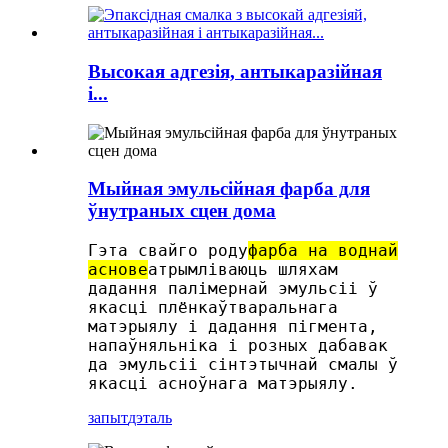
Высокая адгезія, антыкаразійная
і...
Мыйная эмульсійная фарба для
ўнутраных сцен дома
Гэта свайго роду
фарба на воднай
аснове
атрымліваюць шляхам
дадання палімернай эмульсіі ў
якасці плёнкаўтваральнага
матэрыялу і дадання пігмента,
напаўняльніка і розных дабавак
да эмульсіі сінтэтычнай смалы ў
якасці асноўнага матэрыялу.
запыт
дэталь