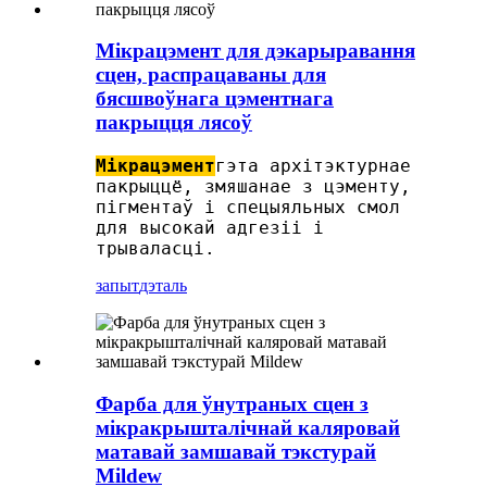
Мікрацэмент для дэкарыравання
сцен, распрацаваны для
бясшвоўнага цэментнага
пакрыцця лясоў
Мікрацэмент
гэта архітэктурнае
пакрыццё, змяшанае з цэменту,
пігментаў і спецыяльных смол
для высокай адгезіі і
трываласці.
запыт
дэталь
Фарба для ўнутраных сцен з
мікракрышталічнай каляровай
матавай замшавай тэкстурай
Mildew