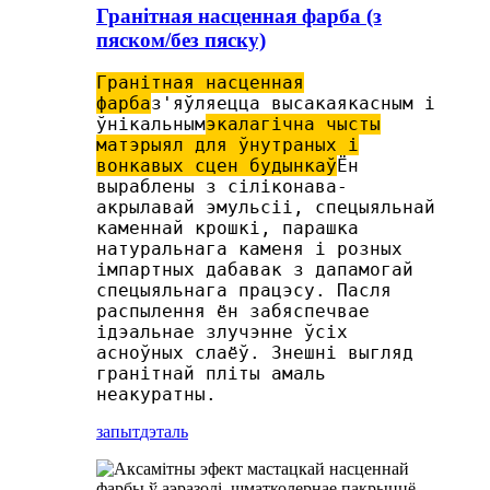
Гранітная насценная фарба (з
пяском/без пяску)
Гранітная насценная
фарба
з'яўляецца высакаякасным і
ўнікальным
экалагічна чысты
матэрыял для ўнутраных і
вонкавых сцен будынкаў
Ён
выраблены з сіліконава-
акрылавай эмульсіі, спецыяльнай
каменнай крошкі, парашка
натуральнага каменя і розных
імпартных дабавак з дапамогай
спецыяльнага працэсу. Пасля
распылення ён забяспечвае
ідэальнае злучэнне ўсіх
асноўных слаёў. Знешні выгляд
гранітнай пліты амаль
неакуратны.
запыт
дэталь