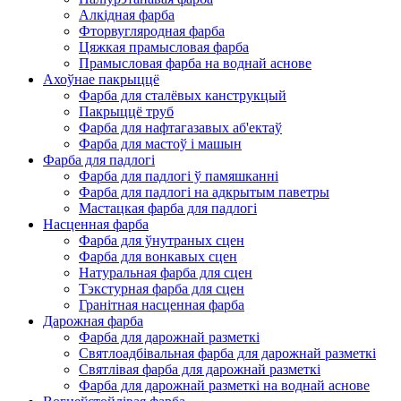
Алкідная фарба
Фторвугляродная фарба
Цяжкая прамысловая фарба
Прамысловая фарба на воднай аснове
Ахоўнае пакрыццё
Фарба для сталёвых канструкцый
Пакрыццё труб
Фарба для нафтагазавых аб'ектаў
Фарба для мастоў і машын
Фарба для падлогі
Фарба для падлогі ў памяшканні
Фарба для падлогі на адкрытым паветры
Мастацкая фарба для падлогі
Насценная фарба
Фарба для ўнутраных сцен
Фарба для вонкавых сцен
Натуральная фарба для сцен
Тэкстурная фарба для сцен
Гранітная насценная фарба
Дарожная фарба
Фарба для дарожнай разметкі
Святлоадбівальная фарба для дарожнай разметкі
Святлівая фарба для дарожнай разметкі
Фарба для дарожнай разметкі на воднай аснове