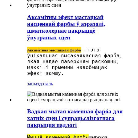
Аксамітны эфект мастацкай
насценнай фарбы ў аэразолі,
шматколернае пакрыццё
ўнутраных сцен
— гэта
Аксамітная мастацкая фарба
ўнікальная высакаякасная фарба,
якая надае паверхням раскошны,
мяккі і прыемны навобмацак
эфект замшу.
запыт
дэталь
Вадкая мытая каменная фарба для
хатніх сцен і супрацьслізготнага
пакрыцця падлогі
Мыццё каменнай фарбы
шырока