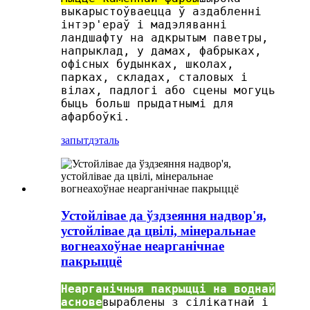
выкарыстоўваецца ў аздабленні
інтэр'ераў і мадэляванні
ландшафту на адкрытым паветры,
напрыклад, у дамах, фабрыках,
офісных будынках, школах,
парках, складах, сталовых і
вілах, падлогі або сцены могуць
быць больш прыдатнымі для
афарбоўкі.
запыт
дэталь
Устойлівае да ўздзеяння надвор'я,
устойлівае да цвілі, мінеральнае
вогнеахоўнае неарганічнае
пакрыццё
Неарганічныя пакрыцці на воднай
аснове
выраблены з сілікатнай і