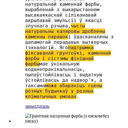
натуральнай каменнай фарбы,
вырабленай з выкарыстаннем
высакаякаснай сіліконавай
акрылавай эмульсіі ў якасці
злучнага рэчыва,
чысты
натуральны каляровы дроблены
каменны парашок
і ўдасканалены з
дапамогай перадавых вытворчых
тэхналогій. Яго
падтрымка
фіксаванай грунтоўкі, каменнай
фарбы і сістэмы фінішнай
фарбы
мае ўнікальную
воданепранікальнасць,
пылаўстойлівасць і выдатную
ўстойлівасць да надвор'я, а
таксама
можа абараніць сцены
розных будынкаў у розных
кліматычных умовах
.
запыт
дэталь