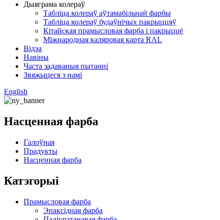
Дыяграма колераў
Табліца колераў аўтамабільнай фарбы
Табліца колераў будаўнічых пакрыццяў
Кітайская прамысловая фарба і пакрыццё
Міжнародная каляровая карта RAL
Відэа
Навіны
Часта задаваныя пытанні
Звяжыцеся з намі
English
Насценная фарба
Галоўная
Прадукты
Насценная фарба
Катэгорыі
Прамысловая фарба
Эпаксідная фарба
Паліурэтанавая фарба