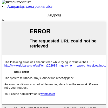
Адправіць электронны ліст
Андроід
x