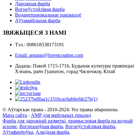
Дарожная фарба
Вогнеўстойлівая фарба
Воданепранікальнае пакрыццё
Аўтамабільная фарба
ЗВЯЖЫЦЕСЯ З НАМІ
Тэл.: 008618538173191
Email: annaqu@forestcoating.com
Дадаць: Пакой 1715-1716, Будынак культуры правінцыі
Хэнань, раён Гуаньчэн, горад Чжэнчжоу, Кітай
© Аўтарскае права - 2010-2024: Усе правы абаронены.
Мапа сайта
-
AMP для мабільных прылад
Фарба для дарожнай разметкі
,
прамысловая фарба на воднай
аснове
,
Вогнеахоўная фарба
,
Вогнеўстойлівая фарба
,
Аўтафарбоўка
,
Алкідная фарба
,