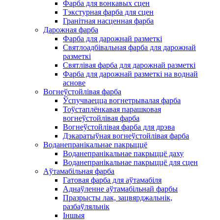
Фарба для вонкавых сцен
Тэкстурная фарба для сцен
Гранітная насценная фарба
Дарожная фарба
Фарба для дарожнай разметкі
Святлоадбівальная фарба для дарожнай
разметкі
Святлівая фарба для дарожнай разметкі
Фарба для дарожнай разметкі на воднай
аснове
Вогнеўстойлівая фарба
Ўспучваецца вогнетрывалая фарба
Тоўстаплёнкавая парашковая
вогнеўстойлівая фарба
Вогнеўстойлівая фарба для дрэва
Дэкаратыўная вогнеўстойлівая фарба
Воданепранікальнае пакрыццё
Воданепранікальнае пакрыццё даху
Воданепранікальнае пакрыццё для сцен
Аўтамабільная фарба
Гатовая фарба для аўтамабіля
Аднаўленне аўтамабільнай фарбы
Празрысты лак, зацвярджальнік,
разбаўляльнік
Іншыя