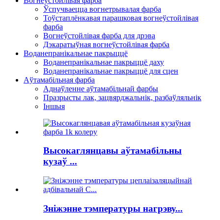
Вогнеўстойлівая фарба
Ўспучваецца вогнетрывалая фарба
Тоўстаплёнкавая парашковая вогнеўстойлівая
фарба
Вогнеўстойлівая фарба для дрэва
Дэкаратыўная вогнеўстойлівая фарба
Воданепранікальнае пакрыццё
Воданепранікальнае пакрыццё даху
Воданепранікальнае пакрыццё для сцен
Аўтамабільная фарба
Аднаўленне аўтамабільнай фарбы
Празрысты лак, зацвярджальнік, разбаўляльнік
Іншыя
Высокаглянцавы аўтамабільны
кузаў ...
Зніжэнне тэмпературы нагрэву...