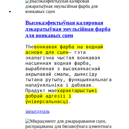
Высокаэфектыўная каляровая
дэкаратыўная эмульсійная фарба
для вонкавых сцен
The
вонкавая фарба на воднай
аснове для сцен
— гэта
экалагічна чыстая вонкавая
насценная водная фарба,
вырабленая з высакаякаснай
акрылавай смалы, дыяксіду
тытана рутылу, функцыянальнага
напаўняльніка і дабавак.
Прадукт мае
характарыстыкі
добрай адгезіі і
ўніверсальнасці
.
запыт
дэталь