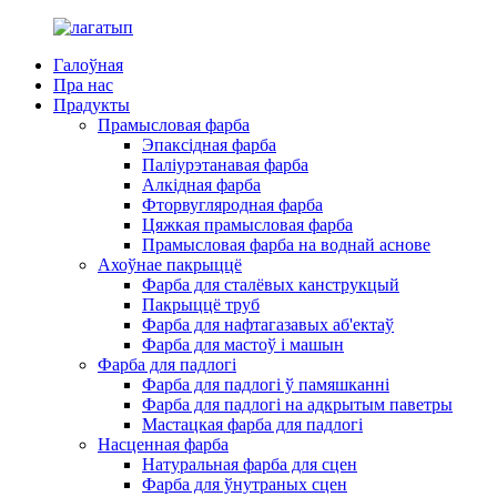
Галоўная
Пра нас
Прадукты
Прамысловая фарба
Эпаксідная фарба
Паліурэтанавая фарба
Алкідная фарба
Фторвугляродная фарба
Цяжкая прамысловая фарба
Прамысловая фарба на воднай аснове
Ахоўнае пакрыццё
Фарба для сталёвых канструкцый
Пакрыццё труб
Фарба для нафтагазавых аб'ектаў
Фарба для мастоў і машын
Фарба для падлогі
Фарба для падлогі ў памяшканні
Фарба для падлогі на адкрытым паветры
Мастацкая фарба для падлогі
Насценная фарба
Натуральная фарба для сцен
Фарба для ўнутраных сцен