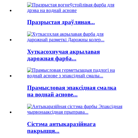
Празрыстая драўляная...
Хуткасохнучая акрылавая
дарожная фарба...
Прамысловая эпаксідная смалка
на воднай аснове...
Сістэма антыкаразійнага
пакрыцця...