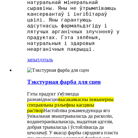
натуральнай мінеральнай
сыравіны. Яны не ўтрымліваюць
кансервантаў і інгібітараў
цвілі. Яны гарантуюць
адсутнасць фармальдэгіду і
лятучых арганічных злучэнняў у
прадуктах. Гэта зялёныя,
натуральныя і здаровыя
неарганічныя пакрыцці.
запыт
дэталь
Тэкстурная фарба для сцен
Гэты прадукт з'яўляецца
разнавіднасцю
высакаякасны інжынерны
спецыяльны рэльефны касцяны
раствор
Настойліва рэкамендуюцца яго
ўнікальная звыштрываласць да расколін,
воданепранікальнасць, выдатная адгезія,
добрая трываласць і ўстойлівасць да
шчолачаў. У якасці фарбы сярэдняга пласта