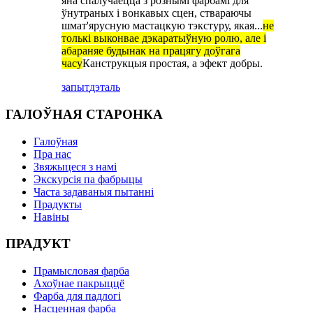
яна спалучаецца з рознымі фарбамі для
ўнутраных і вонкавых сцен, ствараючы
шмат'ярусную мастацкую тэкстуру, якая...
не
толькі выконвае дэкаратыўную ролю, але і
абараняе будынак на працягу доўгага
часу
Канструкцыя простая, а эфект добры.
запыт
дэталь
ГАЛОЎНАЯ СТАРОНКА
Галоўная
Пра нас
Звяжыцеся з намі
Экскурсія па фабрыцы
Часта задаваныя пытанні
Прадукты
Навіны
ПРАДУКТ
Прамысловая фарба
Ахоўнае пакрыццё
Фарба для падлогі
Насценная фарба